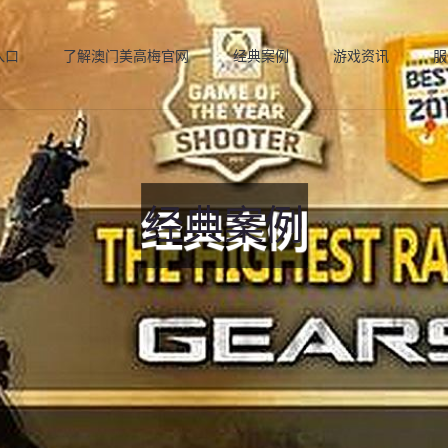
入口
了解澳门美高梅官网
经典案例
游戏资讯
服
经典案例