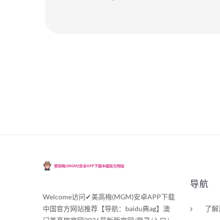
导航
Welcome访问✔美高梅(MGM)安卓APP下载
中国官方网站推荐【导航：baidu典ag】澳
了解