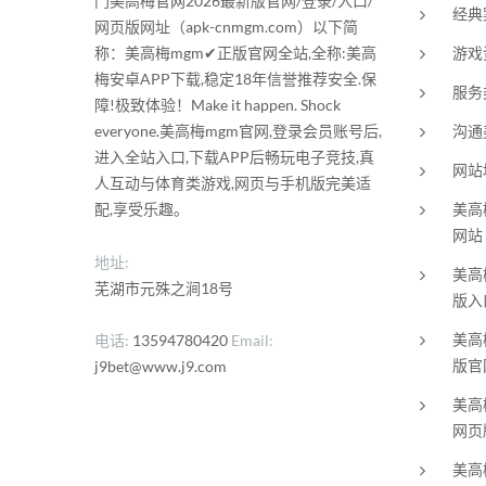
门美高梅官网2026最新版官网/登录/入口/
经典
网页版网址（apk-cnmgm.com）以下简
称：美高梅mgm✔正版官网全站,全称:美高
游戏
梅安卓APP下载,稳定18年信誉推荐安全.保
服务
障!极致体验！Make it happen. Shock
everyone.美高梅mgm官网,登录会员账号后,
沟通
进入全站入口,下载APP后畅玩电子竞技,真
网站
人互动与体育类游戏,网页与手机版完美适
配,享受乐趣。
美高
网站
地址:
美高
芜湖市元殊之涧18号
版入
美高
电话
13594780420
Email
版官
j9bet@www.j9.com
美高
网页
美高