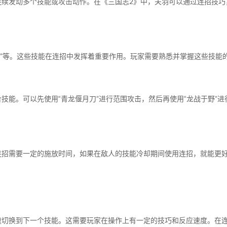
连续发动多个技能或攻击动作。在《三国志2》中，关羽可以通过连招技巧
武圣”等。这些技能在连招中发挥着重要作用。玩家需要熟悉并掌握这些技
技能。可以先使用“青龙偃月刀”进行范围攻击，然后再使用“龙战于野”进
连招需要一定的施放时间，如果在敌人的技能冷却期间使用连招，就能更
速切换到下一个技能。这需要玩家在操作上有一定的技巧和反应速度。在