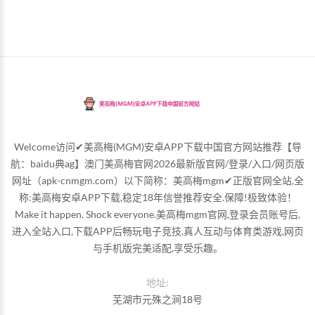
Welcome访问✔美高梅(MGM)安卓APP下载中国官方网站推荐【导
航：baidu典ag】澳门美高梅官网2026最新版官网/登录/入口/网页版
网址（apk-cnmgm.com）以下简称：美高梅mgm✔正版官网全站,全
称:美高梅安卓APP下载,稳定18年信誉推荐安全.保障!极致体验！
Make it happen. Shock everyone.美高梅mgm官网,登录会员账号后,
进入全站入口,下载APP后畅玩电子竞技,真人互动与体育类游戏,网页
与手机版完美适配,享受乐趣。
地址:
芜湖市元殊之涧18号