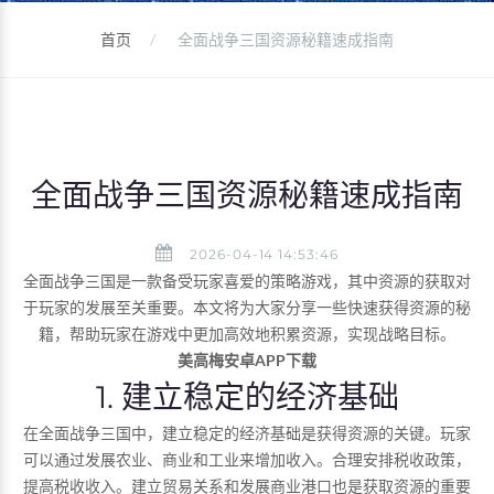
首页
全面战争三国资源秘籍速成指南
全面战争三国资源秘籍速成指南
2026-04-14 14:53:46
全面战争三国是一款备受玩家喜爱的策略游戏，其中资源的获取对
于玩家的发展至关重要。本文将为大家分享一些快速获得资源的秘
籍，帮助玩家在游戏中更加高效地积累资源，实现战略目标。
美高梅安卓APP下载
1. 建立稳定的经济基础
在全面战争三国中，建立稳定的经济基础是获得资源的关键。玩家
可以通过发展农业、商业和工业来增加收入。合理安排税收政策，
提高税收收入。建立贸易关系和发展商业港口也是获取资源的重要