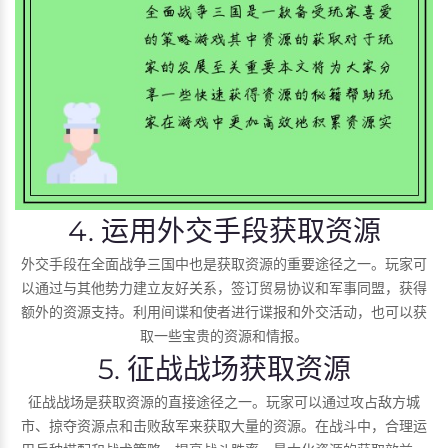
4. 运用外交手段获取资源
外交手段在全面战争三国中也是获取资源的重要途径之一。玩家可
以通过与其他势力建立友好关系，签订贸易协议和军事同盟，获得
额外的资源支持。利用间谍和使者进行谍报和外交活动，也可以获
取一些宝贵的资源和情报。
5. 征战战场获取资源
征战战场是获取资源的直接途径之一。玩家可以通过攻占敌方城
市、掠夺资源点和击败敌军来获取大量的资源。在战斗中，合理运