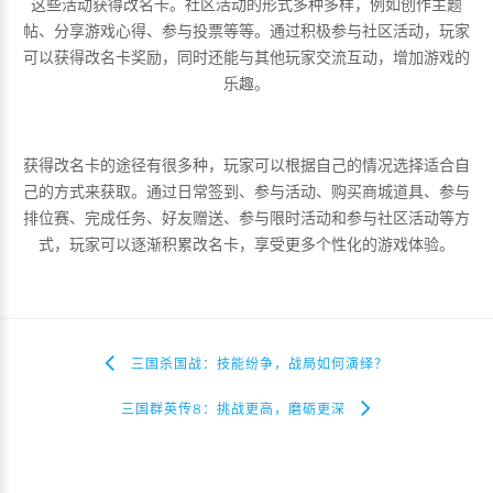
这些活动获得改名卡。社区活动的形式多种多样，例如创作主题
帖、分享游戏心得、参与投票等等。通过积极参与社区活动，玩家
可以获得改名卡奖励，同时还能与其他玩家交流互动，增加游戏的
乐趣。
获得改名卡的途径有很多种，玩家可以根据自己的情况选择适合自
己的方式来获取。通过日常签到、参与活动、购买商城道具、参与
排位赛、完成任务、好友赠送、参与限时活动和参与社区活动等方
式，玩家可以逐渐积累改名卡，享受更多个性化的游戏体验。
三国杀国战：技能纷争，战局如何演绎？
三国群英传8：挑战更高，磨砺更深