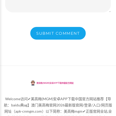
SUBMIT COMMENT
Welcome访问✔美高梅(MGM)安卓APP下载中国官方网站推荐【导
航：baidu典ag】澳门美高梅官网2026最新版官网/登录/入口/网页版
网址（apk-cnmgm.com）以下简称：美高梅mgm✔正版官网全站,全